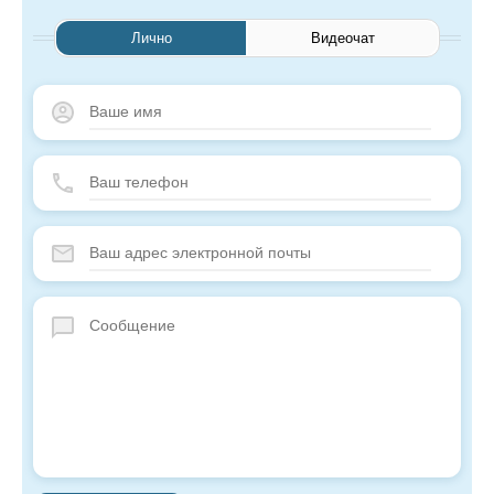
Лично
Видеочат