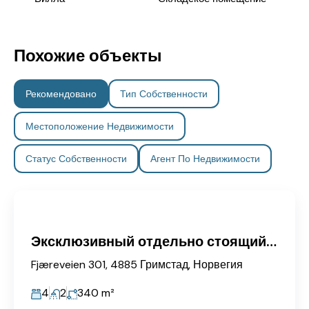
Похожие объекты
Рекомендовано
Тип Собственности
Местоположение Недвижимости
Статус Собственности
Агент По Недвижимости
Эксклюзивный отдельно стоящий дом на вершине Гримстада с участком более 18 акров – вид на Виккилен и море.
Fjæreveien 301, 4885 Гримстад, Норвегия
4
2
340
m²