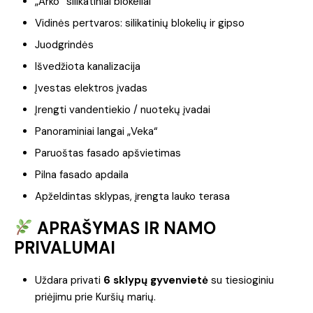
„Arko“ silikatiniai blokeliai
Vidinės pertvaros: silikatinių blokelių ir gipso
Juodgrindės
Išvedžiota kanalizacija
Įvestas elektros įvadas
Įrengti vandentiekio / nuotekų įvadai
Panoraminiai langai „Veka“
Paruoštas fasado apšvietimas
Pilna fasado apdaila
Apželdintas sklypas, įrengta lauko terasa
APRAŠYMAS IR NAMO
PRIVALUMAI
Uždara privati
6 sklypų gyvenvietė
su tiesioginiu
priėjimu prie Kuršių marių.