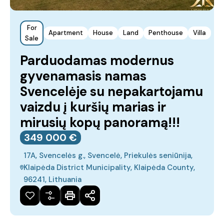
For
Apartment
House
Land
Penthouse
Villa
Sale
Parduodamas modernus
gyvenamasis namas
Svencelėje su nepakartojamu
vaizdu į kuršių marias ir
mirusių kopų panoramą!!!
349‎ 000 €
17A, Svencelės g., Svencelė, Priekulės seniūnija,
Klaipėda District Municipality, Klaipėda County,
96241, Lithuania