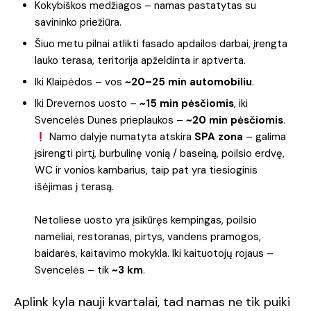
Kokybiškos medžiagos – namas pastatytas su
savininko priežiūra.
Šiuo metu pilnai atlikti fasado apdailos darbai, įrengta
lauko terasa, teritorija apželdinta ir aptverta.
Iki Klaipėdos – vos
~20–25 min automobiliu
.
Iki Drevernos uosto –
~15 min pėsčiomis
, iki
Svencelės Dunes prieplaukos –
~20 min pėsčiomis
.
Namo dalyje numatyta atskira
SPA zona
– galima
įsirengti pirtį, burbulinę vonią / baseiną, poilsio erdvę,
WC ir vonios kambarius, taip pat yra tiesioginis
išėjimas į terasą.
Netoliese uosto yra įsikūręs kempingas, poilsio
nameliai, restoranas, pirtys, vandens pramogos,
baidarės, kaitavimo mokykla. Iki kaituotojų rojaus –
Svencelės – tik
~3 km
.
Aplink kyla nauji kvartalai, tad namas ne tik puiki