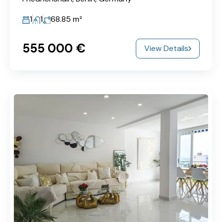
1
1
68.85
m²
555‎ 000 €
View Details