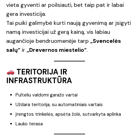
vieta gyventi ar poilsiauti, bet taip pat ir labai
gera investicija.
Tai puiki galimybė kurti naują gyvenimą ar įsigyti
namą investicijai už gerą kainą, vis labiau
augančioje bendruomenėje tarp
„Svencelės
salų“
ir
„Drevernos miestelio“
.
TERITORIJA IR
INFRASTRUKTŪRA
Pulteliu valdomi garažo vartai
Uždara teritorija, su automatiniais vartais
Įrengtos trinkelės, apsėta žolė, sutvarkyta aplinka
Lauko terasa