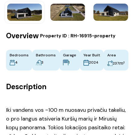
Overview
|
Property ID :
RH-16915-property
Bedrooms
Bathrooms
Garage
Year Built
Area
4
3
1
2024
m²
237
Description
Iki vandens vos ~100 m nuosavu privačiu takeliu,
o pro langus atsiveria Kuršių marių ir Mirusių
kopų panorama. Tokios lokacijos pasitaiko retai: