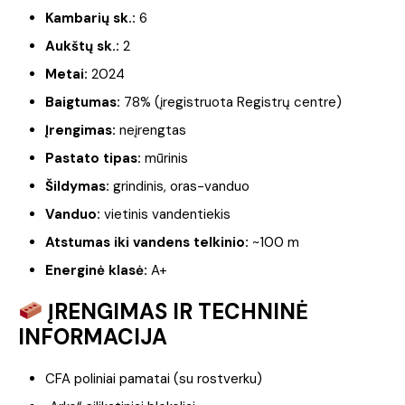
Kambarių sk.:
6
Aukštų sk.:
2
Metai:
2024
Baigtumas:
78% (įregistruota Registrų centre)
Įrengimas:
neįrengtas
Pastato tipas:
mūrinis
Šildymas:
grindinis, oras-vanduo
Vanduo:
vietinis vandentiekis
Atstumas iki vandens telkinio:
~100 m
Energinė klasė:
A+
ĮRENGIMAS IR TECHNINĖ
INFORMACIJA
CFA poliniai pamatai (su rostverku)