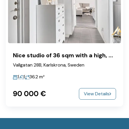
Nice studio of 36 sqm with a high, unobstructed position overlooking the courtyards
Vallgatan 28B, Karlskrona, Sweden
1
1
36.2
m²
90‎ 000 €
View Details