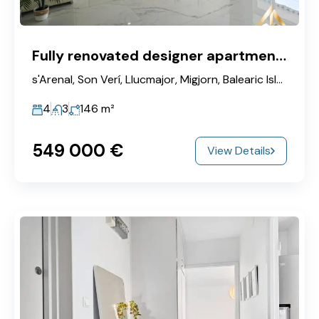
Fully renovated designer apartment with Mediterranean ambiance and open sea views, close to the beach.
s'Arenal, Son Verí, Llucmajor, Migjorn, Balearic Islands, 07600, Spain
4
3
146
m²
549‎ 000 €
View Details