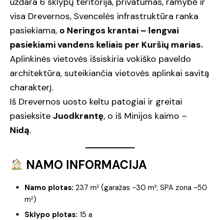
uždara 6 sklypų teritorija, privatumas, ramybė ir
visa Drevernos, Svencelės infrastruktūra ranka
pasiekiama,
o Neringos krantai – lengvai
pasiekiami vandens keliais per Kuršių marias.
Aplinkinės vietovės išsiskiria vokiško paveldo
architektūra, suteikiančia vietovės aplinkai savitą
charakterį.
Iš Drevernos uosto keltu patogiai ir greitai
pasieksite
Juodkrantę
, o iš Minijos kaimo –
Nidą
.
NAMO INFORMACIJA
Namo plotas:
237 m² (garažas ~30 m²; SPA zona ~50
m²)
Sklypo plotas:
15 a